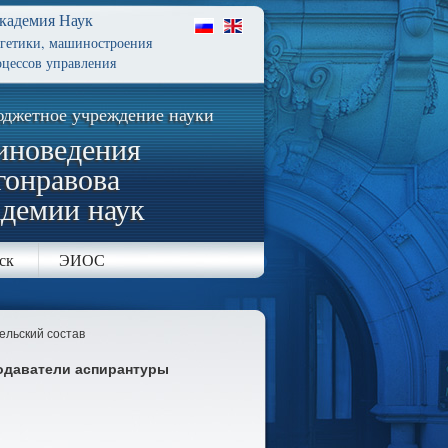
кадемия Наук
ргетики, машиностроения
цессов управления
юджетное учреждение науки
иноведения
гонравова
адемии наук
ск
ЭИОС
льский состав
одаватели аспирантуры