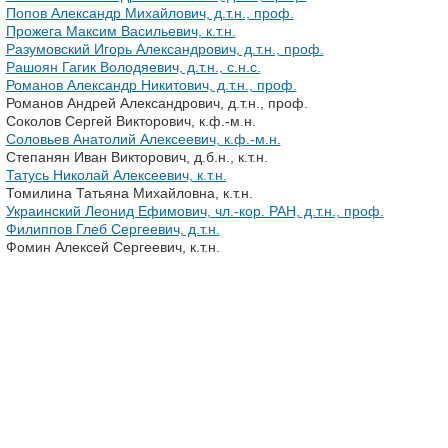
Попов Александр Михайлович, д.т.н., проф.
Прожега Максим Васильевич, к.т.н.
Разумовский Игорь Александрович, д.т.н., проф.
Рашоян Гагик Володяевич, д.т.н., с.н.с.
Романов Александр Никитович, д.т.н., проф.
Романов Андрей Александрович, д.т.н., проф.
Соколов Сергей Викторович, к.ф.-м.н.
Соловьев Анатолий Алексеевич, к.ф.-м.н.
Степанян Иван Викторович, д.б.н., к.т.н.
Татусь Николай Алексеевич, к.т.н.
Томилина Татьяна Михайловна, к.т.н.
Украинский Леонид Ефимович, чл.-кор. РАН, д.т.н., проф.
Филиппов Глеб Сергеевич, д.т.н.
Фомин Алексей Сергеевич, к.т.н.