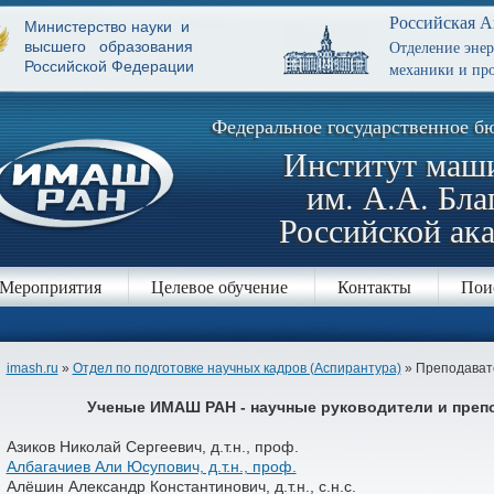
Российская А
Министерство науки и
Отделение эне
высшего образования
Российской Федерации
механики и про
Федеральное государственное б
Институт маш
им. А.А. Бла
Российской ак
Мероприятия
Целевое обучение
Контакты
Пои
imash.ru
»
Отдел по подготовке научных кадров (Аспирантура)
» Преподавате
Ученые ИМАШ РАН - научные руководители и преп
Азиков Николай Сергеевич, д.т.н., проф.
Албагачиев Али Юсупович, д.т.н., проф.
Алёшин Александр Константинович, д.т.н., с.н.с.