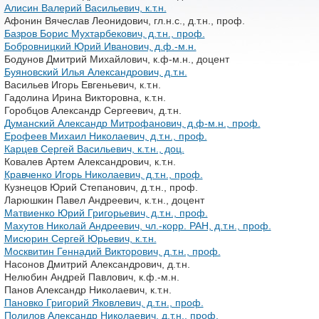
Алисин Валерий Васильевич, к.т.н.
Афонин Вячеслав Леонидович, гл.н.с., д.т.н., проф.
Базров Борис Мухтарбекович, д.т.н., проф.
Бобровницкий Юрий Иванович, д.ф.-м.н.
Бодунов Дмитрий Михайлович, к.ф-м.н., доцент
Буяновский Илья Александрович, д.т.н.
Васильев Игорь Евгеньевич, к.т.н.
Гадолина Ирина Викторовна, к.т.н.
Горобцов Александр Сергеевич, д.т.н.
Думанский Александр Митрофанович, д.ф-м.н., проф.
Ерофеев Михаил Николаевич, д.т.н., проф.
Карцев Сергей Васильевич, к.т.н., доц.
Ковалев Артем Александрович, к.т.н.
Кравченко Игорь Николаевич, д.т.н., проф.
Кузнецов Юрий Степанович, д.т.н., проф.
Ларюшкин Павел Андреевич, к.т.н., доцент
Матвиенко Юрий Григорьевич, д.т.н., проф.
Махутов Николай Андреевич, чл.-корр. РАН, д.т.н., проф.
Мисюрин Сергей Юрьевич, к.т.н.
Москвитин Геннадий Викторович, д.т.н., проф.
Насонов Дмитрий Александрович, д.т.н.
Нелюбин Андрей Павлович, к.ф.-м.н.
Панов Александр Николаевич, к.т.н.
Пановко Григорий Яковлевич, д.т.н., проф.
Полилов Александр Николаевич, д.т.н., проф.