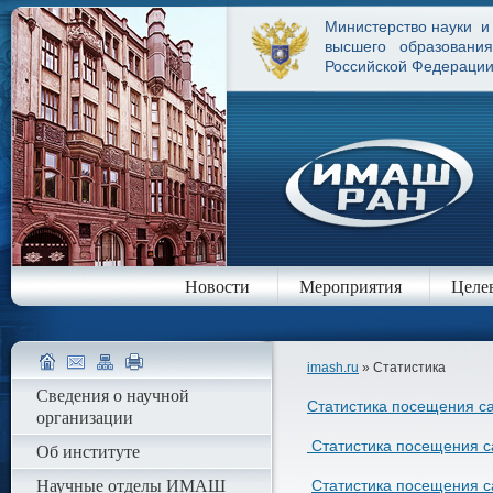
Министерство науки и
высшего образования
Российской Федераци
Новости
Мероприятия
Целе
imash.ru
» Статистика
Сведения о научной
Cтатистика посещения са
организации
Статистика посещения са
Об институте
Научные отделы ИМАШ
Статистика посещения са