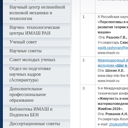
Научный центр нелинейной
волновой механики и
1.
X Российская нау
технологии
«
Перспективы и 
Научно- технологические
развития теории 
центры ИМАШ РАН
машин»
Отв.
Рашоян Г.В.,
Ученый совет
Уч.секретарь
Скво
gagik.rashoyan@g
Научные советы
www.imash.ru
Совет молодых ученых
2.
Международный ф
молодежи
«Шаг в
Отдел по подготовке
Отв.
Шохин А.Е.
научных кадров
www.step-into-the-f
(Аспирантура)
www.imash.ru
Дополнительное
3.
9-я Международна
профессиональное
техническая конф
«Живучесть и ко
образование
материаловеде
Библиотека ИМАШ и
ЖивКом-2026
»,
Подписка БЕН
Отв.
Романов А.Н.
Уч.секретарь Козл
Диссертационные советы
e-mail:
zhivkom@ma