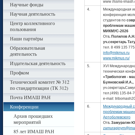
www //ssms-imash.
Научные фонды
4.
Международная и
Научная деятельность
конференция мол
студентов по
сов
Центр коллективного
проблемам маши
пользования
МИКМУС-2026
Отв
. Полилов А.Н
Наши партнёры
уч.секретарь Тату
Образовательная
тел. 8 499 135 775
деятельность
info@mikmus.ru
www.mikmus.ru/
Издательская деятельность
5.
XVI Международна
Профком
техническая конф
«Трибология - м
Технический комитет № 312
Буяновский И.А.,
по стандартизации (ТК 312)
уч.секретарьСамус
тел.(499) 135-84-
Почта ИМАШ РАН
e-mail: tribomash
Конференции
6.
Международный с
проблемам машино
Архив прошедших
Артоболевского
мероприятий
Отв
.
Замурагин Ю
zamuraginym@imas
85 лет ИМАШ РАН