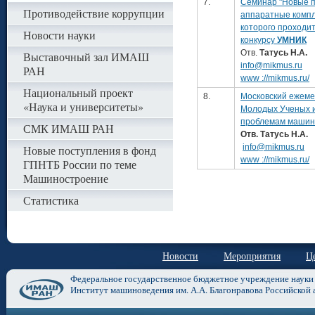
7.
Семинар "Новые 
Противодействие коррупции
аппаратные компл
которого проходи
Новости науки
конкурсу
УМНИК
Отв.
Татусь Н.А.
Выставочный зал ИМАШ
info@mikmus.ru
РАН
www ://mikmus.ru/
Национальный проект
8.
Московский ежем
«Наука и университеты»
Молодых Ученых и
проблемам машин
СМК ИМАШ РАН
Отв. Татусь Н.А.
info@mikmus.ru
Новые поступления в фонд
www ://mikmus.ru/
ГПНТБ России по теме
Машиностроение
Статистика
Новости
Мероприятия
Ц
Федеральное государственное бюджетное учреждение науки
Институт машиноведения им. А.А. Благонравова Российской 