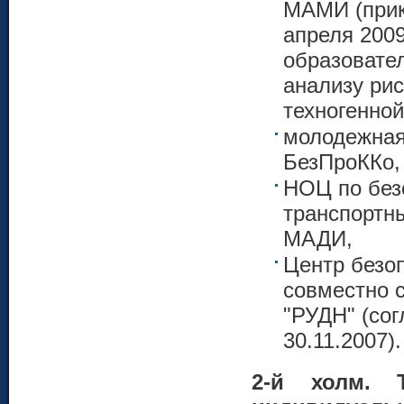
МАМИ (прик
апреля 2009
образовате
анализу рис
техногенной
молодежная
БезПроККо,
НОЦ по без
транспортн
МАДИ,
Центр безо
совместно 
"РУДН" (со
30.11.2007).
2-й холм. 