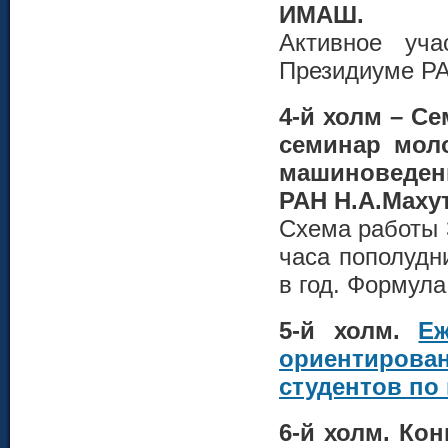
ИМАШ.
Активное уч
Президиуме Р
4-й холм – С
семинар мол
машиноведени
РАН Н.А.Маху
Схема работы 
часа пополудн
в год. Формул
5-й холм.
Еж
ориентиров
студентов по
6-й холм. Ко