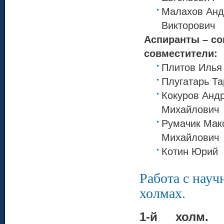
Малахов Анд
Викторович
Аспиранты – со
совместители:
Плитов Илья
Плугатарь Та
Кокуров Анд
Михайлович
Румачик Мак
Михайлович
Котин Юрий
Работа с нау
холмах.
1-й холм