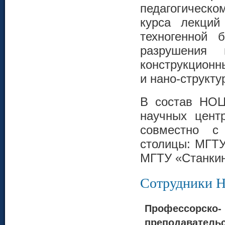
педагогическо
курса лекций
техногенной 
разрушения
конструкционн
и нано-структу
В состав НОЦ
научных цен
совместно с
столицы: МГТ
МГТУ «Станкин
Сотрудники Н
Профессорско-
преподавательс