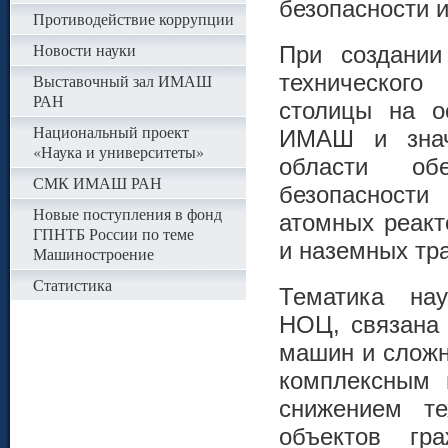
безопасности и
Противодействие коррупции
Новости науки
При создани
техническог
Выставочный зал ИМАШ
РАН
столицы на о
Национальный проект
ИМАШ и значи
«Наука и университеты»
области об
СМК ИМАШ РАН
безопасности
Новые поступления в фонд
атомных реакт
ГПНТБ России по теме
и наземных тр
Машиностроение
Статистика
Тематика нау
НОЦ, связана 
машин и сложн
комплексным 
снижением те
объектов гр