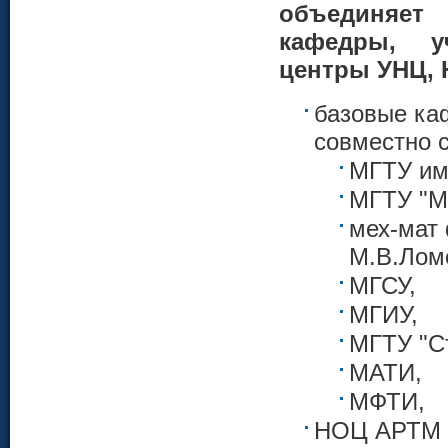
объединя
кафедры, уч
центры УНЦ, 
базовые ка
совместно 
МГТУ им
МГТУ "М
мех-мат 
М.В.Лом
МГСУ,
МГИУ,
МГТУ "С
МАТИ,
МФТИ,
НОЦ АРТМ 