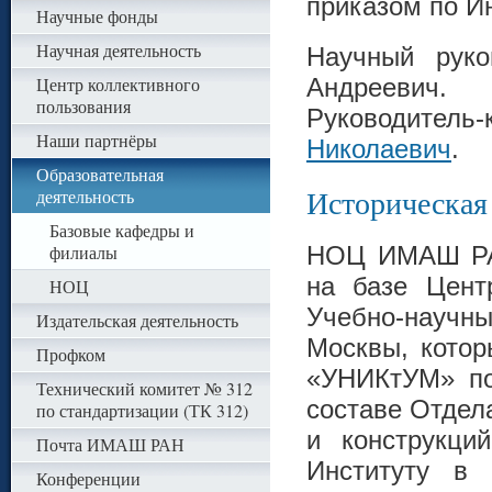
приказом по Ин
Научные фонды
Научная деятельность
Научный руко
Центр коллективного
Андреевич.
пользования
Руководител
Наши партнёры
Николаевич
.
Образовательная
деятельность
Историческая
Базовые кафедры и
филиалы
НОЦ ИМАШ РАН
на базе Цент
НОЦ
Учебно-научны
Издательская деятельность
Москвы, котор
Профком
«УНИКтУМ» пол
Технический комитет № 312
составе Отдел
по стандартизации (ТК 312)
и конструкци
Почта ИМАШ РАН
Институту в 
Конференции