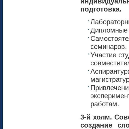
индивидуал
подготовка.
Лабораторн
Дипломные 
Самостояте
семинаров.
Участие сту
совместител
Аспирантура
магистрату
Привлечени
эксперимен
работам.
3-й холм. Со
создание сл