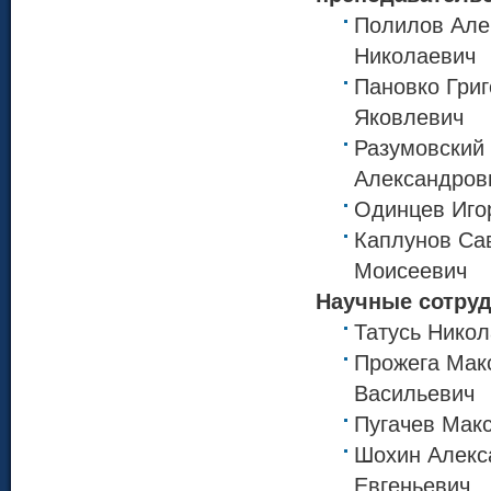
Полилов Але
Николаевич
Пановко Гри
Яковлевич
Разумовский
Александров
Одинцев Иго
Каплунов Са
Моисеевич
Научные сотруд
Татусь Нико
Прожега Мак
Васильевич
Пугачев Мак
Шохин Алекс
Евгеньевич