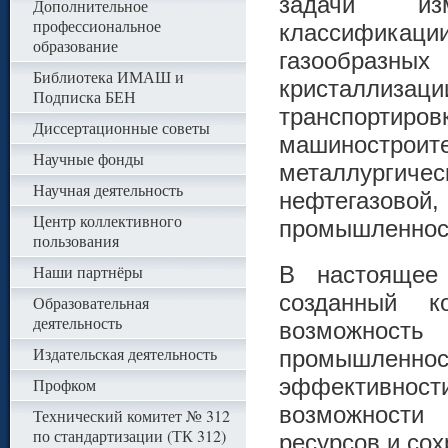
задачи изм
Дополнительное
профессиональное
классификац
образование
газообразны
Библиотека ИМАШ и
кристаллиза
Подписка БЕН
транспорти
Диссертационные советы
машиностроит
Научные фонды
металлургиче
Научная деятельность
нефтегазов
Центр коллективного
промышленнос
пользования
Наши партнёры
В настоящее
созданный 
Образовательная
деятельность
возможность
Издательская деятельность
промышленност
эффективно
Профком
возможности
Технический комитет № 312
по стандартизации (ТК 312)
ресурсов и сох