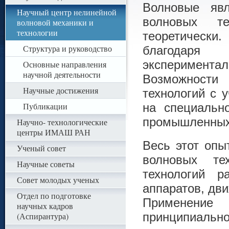
Волновые яв
Научный центр нелинейной
волновых те
волновой механики и
технологии
теоретически
Структура и руководство
благодаря
экспериментал
Основные направления
научной деятельности
Возможности
Научные достижения
технологий с 
Публикации
на специальн
промышленных
Научно- технологические
центры ИМАШ РАН
Весь этот опы
Ученый совет
волновых те
Научные советы
технологий р
Совет молодых ученых
аппаратов, дви
Отдел по подготовке
Применение
научных кадров
принципиальн
(Аспирантура)